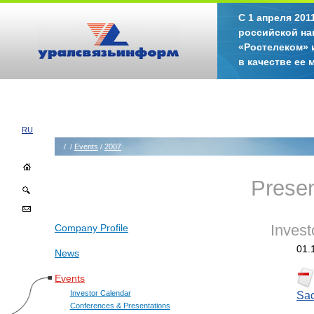
С 1 апреля 20
российской на
«Ростелеком» 
в качестве ее
RU
/
/
Events
/
2007
Presen
Company Profile
Invest
01.
News
Events
Sac
Investor Calendar
Conferences & Presentations