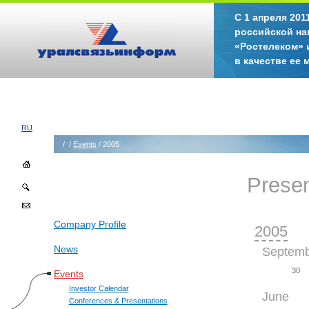
С 1 апреля 20
российской на
«Ростелеком» 
в качестве ее
RU
/
/
Events
/ 2005
Presen
Company Profile
2005
News
Septem
30
Events
Investor Calendar
June
Conferences & Presentations