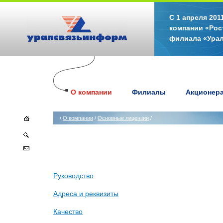
С 1 апреля 20
компании «Рос
филиала «Ура
О компании
Филиалы
Акционер
/
О компании
/
Основные лицензии
/
Руководство
Адреса и реквизиты
Качество